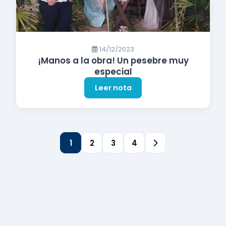
14/12/2023
¡Manos a la obra! Un pesebre muy
especial
Leer nota
1
2
3
4